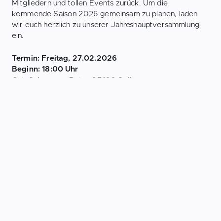
Mitgliedern und tollen Events zurück. Um die
kommende Saison 2026 gemeinsam zu planen, laden
wir euch herzlich zu unserer Jahreshauptversammlung
ein.
Termin: Freitag, 27.02.2026
Beginn: 18:00 Uhr
Ort: Schwarzer Peter, 95100 Selb
Wir haben für 2026 bereits viele Aktionen in
Vorbereitung, über die wir euch an diesem Abend
ausführlich informieren möchten
Tagesordnung:
1. Begrüßung
2. Jahresberichte und Entlastung der Vorsitzenden
3. Kassenbericht und Entlastung des Kassiers
4. Neuwahlen Vorstandsbeirat
5. Vereinsbekleidung - Anprobe & Bestellung 2026
6. Termine & Ausblick 2026 (u. a. Mallorca-